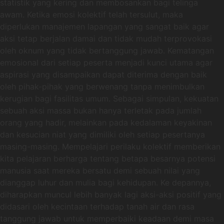
statistik yang kering dan membosankan bagi telinga
awam. Ketika emosi kolektif telah tersulut, maka
diperlukan manajemen lapangan yang sangat baik agar
aksi tetap berjalan damai dan tidak mudah terprovokasi
oleh oknum yang tidak bertanggung jawab. Kematangan
emosional dari setiap peserta menjadi kunci utama agar
aspirasi yang disampaikan dapat diterima dengan baik
oleh pihak-pihak yang berwenang tanpa menimbulkan
kerugian bagi fasilitas umum. Sebagai simpulan, kekuatan
sebuah aksi massa bukan hanya terletak pada jumlah
orang yang hadir, melainkan pada kedalaman keyakinan
dan kesucian niat yang dimiliki oleh setiap pesertanya
masing-masing. Mempelajari perilaku kolektif memberikan
kita pelajaran berharga tentang betapa besarnya potensi
manusia saat mereka bersatu demi sebuah nilai yang
dianggap luhur dan mulia bagi kehidupan. Ke depannya,
diharapkan muncul lebih banyak lagi aksi-aksi positif yang
didasari oleh kecintaan terhadap tanah air dan rasa
tanggung jawab untuk memperbaiki keadaan demi masa