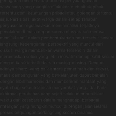
peringatan dini terhadap potensi penyalahgunaan
wewenang yang mungkin dilakukan oleh pihak-pihak
tertentu demi keuntungan pribadi atau golongan tertentu
saja. Partisipasi aktif warga dalam setiap tahapan
penyusunan regulasi akan meminimalisir terjadinya
penolakan di masa depan karena masyarakat merasa
memiliki andil dalam pembentukan aturan tersebut secara
langsung. Keberagaman perspektif yang muncul dari
diskusi warga memberikan warna tersendiri dalam
merumuskan solusi yang lebih inovatif dan aplikatif sesuai
dengan karakteristik daerah masing-masing. Dengan
adanya sinergi yang baik antara pemerintah dan rakyat,
maka pembangunan yang berkelanjutan dapat berjalan
dengan lebih harmonis dan memberikan manfaat yang
nyata bagi seluruh lapisan masyarakat yang ada. Pada
akhirnya, perubahan yang sejati selalu membutuhkan
waktu dan kesabaran dalam menghadapi berbagai
rintangan yang mungkin muncul di tengah jalan selama
proses perjuangan berlangsung secara dinamis.