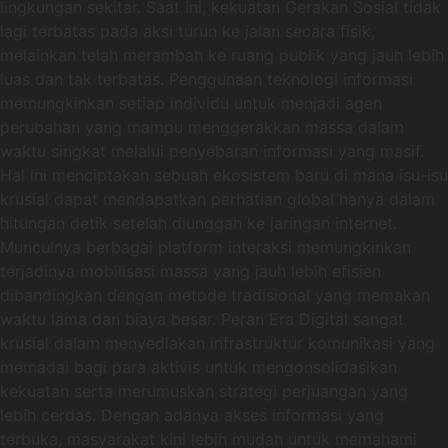
lingkungan sekitar. Saat ini, kekuatan Gerakan Sosial tidak
lagi terbatas pada aksi turun ke jalan secara fisik,
melainkan telah merambah ke ruang publik yang jauh lebih
luas dan tak terbatas. Penggunaan teknologi informasi
memungkinkan setiap individu untuk menjadi agen
perubahan yang mampu menggerakkan massa dalam
waktu singkat melalui penyebaran informasi yang masif.
Hal ini menciptakan sebuah ekosistem baru di mana isu-isu
krusial dapat mendapatkan perhatian global hanya dalam
hitungan detik setelah diunggah ke jaringan internet.
Munculnya berbagai platform interaksi memungkinkan
terjadinya mobilisasi massa yang jauh lebih efisien
dibandingkan dengan metode tradisional yang memakan
waktu lama dan biaya besar. Peran Era Digital sangat
krusial dalam menyediakan infrastruktur komunikasi yang
memadai bagi para aktivis untuk mengonsolidasikan
kekuatan serta merumuskan strategi perjuangan yang
lebih cerdas. Dengan adanya akses informasi yang
terbuka, masyarakat kini lebih mudah untuk memahami