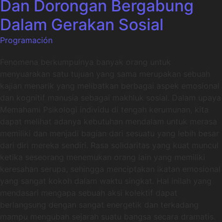
Dan Dorongan Bergabung
Dalam Gerakan Sosial
Programación
Fenomena berkumpulnya banyak orang untuk
menyuarakan satu tujuan yang sama merupakan sebuah
kajian menarik yang melibatkan berbagai aspek emosional
dan kognitif manusia sebagai makhluk sosial. Dalam upaya
Memahami Psikologi individu di tengah kerumunan, kita
dapat melihat adanya kebutuhan mendalam untuk merasa
memiliki dan menjadi bagian dari sesuatu yang lebih besar
dari diri mereka sendiri. Rasa solidaritas yang kuat muncul
ketika seseorang menemukan orang lain yang memiliki
keresahan serupa, sehingga menciptakan ikatan emosional
yang sangat kokoh dalam waktu singkat. Hal inilah yang
mendasari mengapa sebuah aksi kolektif dapat
berlangsung dengan sangat energetik dan terkadang
mampu mengubah sejarah suatu bangsa secara dramatis.