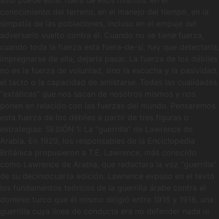
conocimiento del terreno, en el manejo del tiempo, en la
simpatía de las poblaciones, incluso en el empuje del
adversario vuelto contra él. Cuando no se tiene fuerza,
cuando toda la fuerza está fuera-de-sí, hay que detectarla,
impregnarse de ella, dejarla pasar. La fuerza de los débiles
no es la fuerza de voluntad, sino la escucha y la pasividad,
el tacto o la capacidad de amistarse. Todas las cualidades
“extáticas” que nos sacan de nosotros mismos y nos
ponen en relación con las fuerzas del mundo. Pensaremos
esta fuerza de los débiles a partir de tres figuras o
estrategias: SESIÓN 1: La “guerrilla” de Lawrence de
Arabia. En 1929, los responsables de la Enciclopedia
Británica propusieron a T.E. Lawrence, más conocido
como Lawrence de Arabia, que redactara la voz “guerrilla”
de su decimocuarta edición. Lawrence expuso en el texto
los fundamentos teóricos de la guerrilla árabe contra el
dominio turco que él mismo dirigió entre 1916 y 1918, una
guerrilla cuya línea de conducta era no defender nada ni