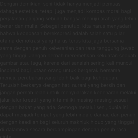
Dengan demikian, seni tidak hanya menjadi pemuas
dahaga estetika, tetapi juga menjadi kompas moral bagi
perjalanan panjang sebuah bangsa menuju arah yang lebih
benar dan mulia. Sebagai penutup, kita harus menyadari
bahwa kebebasan berekspresi adalah salah satu pilar
utama demokrasi yang harus terus kita jaga bersama-
sama dengan penuh keberanian dan rasa tanggung jawab
yang tinggi. Jangan pernah meremehkan kekuatan sebuah
gambar atau lagu, karena dari sanalah sering kali muncul
inspirasi bagi jutaan orang untuk bergerak bersama
menuju perubahan yang lebih baik bagi kehidupan.
Teruslah berkarya dengan hati nurani yang bersih dan
jangan pernah lelah untuk menyuarakan kebenaran melalui
jalur-jalur kreatif yang kita miliki masing-masing sesuai
dengan bakat yang ada. Semoga melalui seni, dunia ini
dapat menjadi tempat yang lebih indah, damai, dan penuh
dengan keadilan bagi seluruh makhluk hidup yang tinggal
di dalamnya secara berdampingan dengan penuh rasa
cinta.