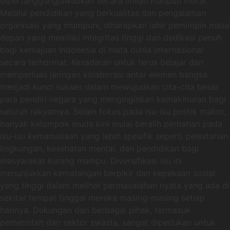
dipertanggungjawabkan secara ilmiah maupun moral.
Melalui pendidikan yang berkualitas dan pengalaman
organisasi yang mumpuni, diharapkan lahir pemimpin masa
depan yang memiliki integritas tinggi dan dedikasi penuh
bagi kemajuan Indonesia di mata dunia internasional
secara terhormat. Kesadaran untuk terus belajar dan
memperluas jaringan kolaborasi antar elemen bangsa
menjadi kunci sukses dalam mewujudkan cita-cita besar
para pendiri negara yang menginginkan kemakmuran bagi
seluruh rakyatnya. Selain fokus pada isu-isu politik makro,
banyak kelompok muda kini mulai beralih perhatian pada
isu-isu kemanusiaan yang lebih spesifik seperti pelestarian
lingkungan, kesehatan mental, dan pendidikan bagi
masyarakat kurang mampu. Diversifikasi isu ini
menunjukkan kematangan berpikir dan kepekaan sosial
yang tinggi dalam melihat permasalahan nyata yang ada di
sekitar tempat tinggal mereka masing-masing setiap
harinya. Dukungan dari berbagai pihak, termasuk
pemerintah dan sektor swasta, sangat diperlukan untuk