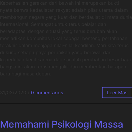
Keberhasilan gerakan dari bawah ini merupakan bukti
nyata bahwa kedaulatan rakyat adalah pilar utama dalam
membangun negara yang kuat dan berdaulat di mata dunia
internasional. Semangat untuk terus belajar dan
beradaptasi dengan situasi yang terus berubah akan
menjadikan komunitas lokal sebagai benteng pertahanan
terakhir dalam menjaga nilai-nilai keadilan. Mari kita terus
dukung setiap upaya perbaikan yang berawal dari
kepedulian kecil karena dari sanalah perubahan besar bagi
bangsa ini akan terus mengalir dan memberikan harapan
baru bagi masa depan.
31/03/2020
/
0 comentarios
Leer Más
Memahami Psikologi Massa