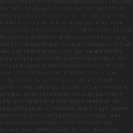
penyalahgunaan karya mereka oleh pihak-pihak yang ingin
mengambil keuntungan dari narasi perjuangan tersebut
demi kepentingan ekonomi semata. Keaslian pesan dan
kedalaman makna harus tetap dijaga agar fungsi Kritik
yang dibawa oleh karya tersebut tidak kehilangan taji atau
kekuatannya di tengah hiruk pikuk industri hiburan yang
sering kali sangat dangkal. Dukungan terhadap komunitas
seni lokal menjadi sangat krusial agar mereka memiliki
ruang yang bebas untuk berekspresi tanpa adanya rasa
takut akan persekusi atau pembatasan dari pihak-pihak
yang merasa terancam oleh kebenaran. Dialog yang
tercipta melalui karya seni sering kali menjadi pintu
pembuka bagi diskusi-diskusi yang lebih serius mengenai
perbaikan sistem pemerintahan dan penegakan hukum
yang lebih transparan di masa depan. Pendidikan seni
yang kritis juga perlu ditanamkan sejak dini agar generasi
mendatang mampu mengapresiasi dan menggunakan
kreativitas mereka sebagai alat untuk membangun
peradaban yang lebih beradab dan berbudaya tinggi.