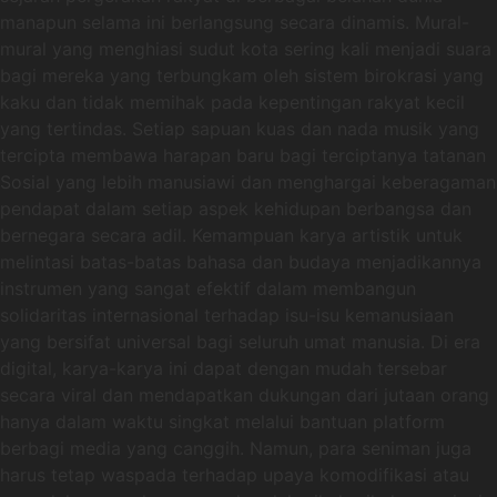
manapun selama ini berlangsung secara dinamis. Mural-
mural yang menghiasi sudut kota sering kali menjadi suara
bagi mereka yang terbungkam oleh sistem birokrasi yang
kaku dan tidak memihak pada kepentingan rakyat kecil
yang tertindas. Setiap sapuan kuas dan nada musik yang
tercipta membawa harapan baru bagi terciptanya tatanan
Sosial yang lebih manusiawi dan menghargai keberagaman
pendapat dalam setiap aspek kehidupan berbangsa dan
bernegara secara adil. Kemampuan karya artistik untuk
melintasi batas-batas bahasa dan budaya menjadikannya
instrumen yang sangat efektif dalam membangun
solidaritas internasional terhadap isu-isu kemanusiaan
yang bersifat universal bagi seluruh umat manusia. Di era
digital, karya-karya ini dapat dengan mudah tersebar
secara viral dan mendapatkan dukungan dari jutaan orang
hanya dalam waktu singkat melalui bantuan platform
berbagi media yang canggih. Namun, para seniman juga
harus tetap waspada terhadap upaya komodifikasi atau