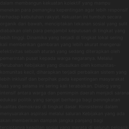
dalam membangun kekuatan kolektif yang mampu
menekan para pemangku kepentingan agar lebih responsif
terhadap kebutuhan rakyat. Kekuatan ini tumbuh secara
organik dari bawah, menciptakan tekanan sosial yang sulit
diabaikan oleh para pengambil keputusan di tingkat yang
lebih tinggi. Dinamika yang terjadi di tingkat lokal sering
kali memberikan gambaran yang lebih akurat mengenai
efektivitas sebuah aturan yang sedang diterapkan oleh
pemerintah pusat kepada warga negaranya. Melalui
Perubahan Kebijakan yang diusulkan oleh komunitas-
komunitas kecil, diharapkan terjadi perbaikan sistem yang
lebih inklusif dan berpihak pada kepentingan masyarakat
luas yang selama ini sering kali terabaikan. Dialog yang
intensif antara warga dan pemimpin daerah menjadi sarana
edukasi politik yang sangat berharga bagi peningkatan
kualitas demokrasi di tingkat dasar. Konsistensi dalam
menyuarakan aspirasi melalui saluran Kebijakan yang ada
akan memberikan dampak jangka panjang bagi
terciptanya keadilan sosial yang merata di seluruh pelosok