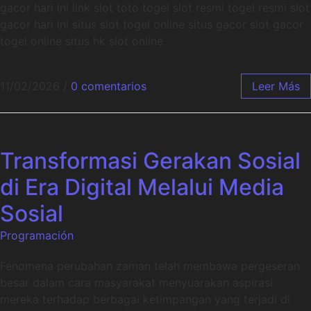
gacor hari ini link slot toto togel slot resmi togel resmi slot
gacor hari ini situs slot togel online situs gacor slot gacor
togel online situs hk slot online
11/02/2026
/
0 comentarios
Leer Más
Transformasi Gerakan Sosial
di Era Digital Melalui Media
Sosial
Programación
Fenomena perubahan zaman telah membawa pergeseran
besar dalam cara masyarakat menyuarakan aspirasi
mereka terhadap berbagai ketimpangan yang terjadi di