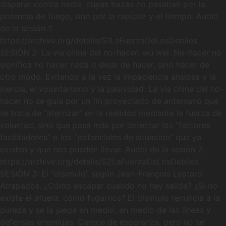
disparar contra nadie, cuyas bazas no pasaban por la
potencia de fuego, sino por la rapidez y el tiempo. Audio
de la sesión 1:
https://archive.org/details/S1LaFuerzaDeLosDebiles
SESIÓN 2: La vía china del no-hacer: wu wei. No-hacer no
significa no hacer nada o dejar de hacer, sino hacer de
otro modo. Evitando a la vez la impaciencia ansiosa y la
inercia, el voluntarismo y la pasividad. La vía china del no-
hacer no se guía por un fin proyectado de antemano que
se trata de “aterrizar” en la realidad mediante la fuerza de
voluntad, sino que pasa más por detectar los “factores
facilitadores” o los “potenciales de situación” que ya
existen y que nos pueden llevar. Audio de la sesión 2:
https://archive.org/details/S2LaFuerzaDeLosDebiles
SESIÓN 3: El “disimulo” según Jean-François Lyotard
Atrapados. ¿Cómo escapar cuando no hay salida? ¿Si no
existe el afuera, cómo fugarnos? El disimulo renuncia a la
pureza y se la juega en medio, en medio de las líneas y
defensas enemigas. Carece de esperanza, pero no se