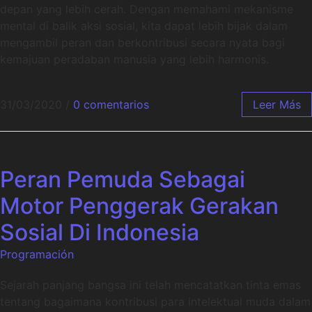
depan yang lebih cerah. Dengan memahami mekanisme
mental di balik aksi sosial, kita dapat lebih bijak dalam
mengambil peran dan berkontribusi secara nyata bagi
kemajuan peradaban manusia yang lebih harmonis.
31/03/2020
/
0 comentarios
Leer Más
Peran Pemuda Sebagai
Motor Penggerak Gerakan
Sosial Di Indonesia
Programación
Sejarah panjang bangsa ini telah mencatatkan tinta emas
tentang bagaimana kontribusi para intelektual muda dalam