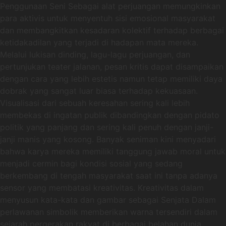
Penggunaan Seni Sebagai alat perjuangan memungkinkan
para aktivis untuk menyentuh sisi emosional masyarakat
dan membangkitkan kesadaran kolektif terhadap berbagai
ketidakadilan yang terjadi di hadapan mata mereka.
Melalui lukisan dinding, lagu-lagu perjuangan, dan
pertunjukan teater jalanan, pesan kritis dapat disampaikan
dengan cara yang lebih estetis namun tetap memiliki daya
dobrak yang sangat luar biasa terhadap kekuasaan.
Visualisasi dari sebuah keresahan sering kali lebih
membekas di ingatan publik dibandingkan dengan pidato
politik yang panjang dan sering kali penuh dengan janji-
janji manis yang kosong. Banyak seniman kini menyadari
bahwa karya mereka memiliki tanggung jawab moral untuk
menjadi cermin bagi kondisi sosial yang sedang
berkembang di tengah masyarakat saat ini tanpa adanya
sensor yang membatasi kreativitas. Kreativitas dalam
menyusun kata-kata dan gambar sebagai Senjata Dalam
perlawanan simbolik memberikan warna tersendiri dalam
sejarah pergerakan rakyat di berbagai belahan dunia