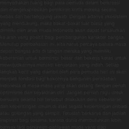
menyediakan ruang bagi para pemuda dalam berkreasi
dan mengekspresikan pemikiran kritis mereka secara
bebas dan bertanggung jawab. Dengan adanya ekosistem
yang mendukung, maka bakat-bakat luar biasa yang
dimiliki oleh anak muda Indonesia akan dapat tersalurkan
ke arah yang positif bagi pembangunan karakter bangsa.
Menutup pembahasan ini, kita harus percaya bahwa masa
depan bangsa ada di tangan mereka yang memiliki
keberanian untuk bermimpi besar dan bekerja keras untuk
mewujudkannya menjadi kenyataan yang indah. Setiap
langkah kecil yang diambil oleh para pemuda hari ini akan
menjadi fondasi bagi kokohnya bangunan peradaban
Indonesia di masa-masa yang akan datang dengan penuh
optimisme dan keyakinan diri. Jangan pernah ragu untuk
bersuara selama hal tersebut dilakukan demi kebenaran
dan kepentingan umum di atas segala kepentingan pribadi
atau golongan yang sempit. Teruslah berkarya dan jadilah
inspirasi bagi sesama, karena dunia membutuhkan lebih
banyak lagi pahlawan-pahlawan muda yang siap