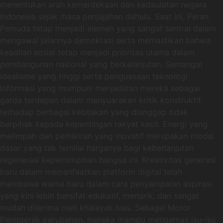
menentukan arah kemerdekaan dan kedaulatan negara
Indonesia sejak masa penjajahan dahulu. Saat ini, Peran
Pemuda tetap menjadi elemen yang sangat sentral dalam
mengawal jalannya demokrasi serta memastikan bahwa
keadilan sosial tetap menjadi prioritas utama dalam
pembangunan nasional yang berkelanjutan. Semangat
idealisme yang tinggi serta penguasaan teknologi
informasi yang mumpuni menjadikan mereka sebagai
garda terdepan dalam menyuarakan kritik konstruktif
terhadap berbagai kebijakan yang dianggap tidak
berpihak kepada kepentingan rakyat kecil. Energi yang
melimpah dan pemikiran yang inovatif merupakan modal
dasar yang tak ternilai harganya bagi keberlanjutan
regenerasi kepemimpinan bangsa ini. Kreativitas generasi
baru dalam memanfaatkan platform digital telah
membawa warna baru dalam cara penyampaian aspirasi
yang kini lebih bersifat edukatif, menarik, dan sangat
mudah diterima oleh khalayak luas. Sebagai Motor
Penggerak perubahan, mereka mampu mengemas isu-isu