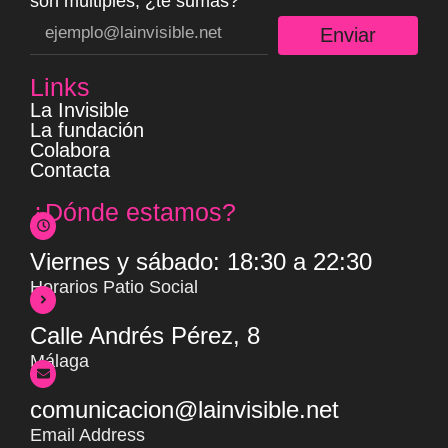
son múltiples, ¿te sumas?
Enviar
Links
La Invisible
La fundación
Colabora
Contacta
¿Dónde estamos?
Viernes y sábado: 18:30 a 22:30
Horarios Patio Social
Calle Andrés Pérez, 8
Málaga
comunicacion@lainvisible.net
Email Address