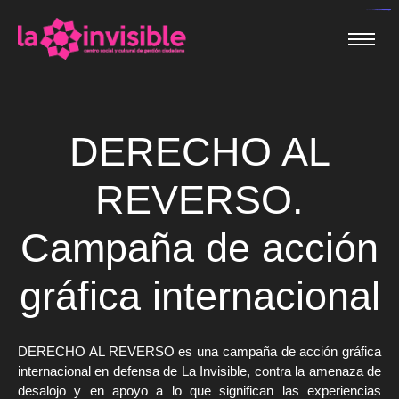
ejournal.akbidbungabangsaaceh.ac.id
www.blackbrooks.co.uk/pricing
gethighered.com/employers/
pafibengkuluutarakab.org
tinlizzyscantina.com/menu
desaparhorboan.id/listing
thesolderingstation.com
www.promhotelsriccione.it
measure1.scroll.pub
culturasbo.com
www.telegramitalia.it
sydney night
thepubtheatre
situs slot gacor
blog.actkm.org
majalah.lldikti4.id
www.cao.org.ar
situs slot gacor
situs slot gacor
loop.scroll.pub
situs slot gacor
togel online
situs gacor
situs gacor
situs gacor
situs gacor
situs gacor
momusi.org
pbumc.net
situs gacor
slot thailand
situs gacor
situs gacor
slot thailand
situs gacor
situs gacor
situs gacor
situs togel
bento4d
bento4d
bento4d
bento4d
bento4d
bento4d
bento4d
toto online
bento4d
bento4d
bento4d
bento4d
bento4d
bento4d
bento4d
bento4d
bento4d
bento4d
situs togel
bento4d
bento4d
situs togel
bento4d
bento4d
bento4d
bento4d
bento4d
slot gacor
slot gacor
situs togel
actkm.org
bento4d
bento4d
bento4d
situs togel
bento4d
situs togel
situs togel
situs togel
bento4d
bento4d
slot online
link gacor
situs togel
situs togel
bento4d
link gacor
situs slot
situs slot
slot resmi
situs toto
toto togel
situs toto
situs toto
situs toto
situs toto
situs toto
situs toto
situs toto
situs toto
situs toto
situs slot
situs toto
situs slot
situs toto
toto togel
situs toto
situs slot
situs toto
situs toto
situs toto
situs slot
situs toto
situs toto
situs slot
toto togel
situs toto
situs toto
situs slot
situs toto
situs toto
situs toto
situs slot
situs toto
situs slot
situs slot
situs slot
situs toto
situs toto
toto togel
situs slot
situs toto
situs toto
situs toto
situs toto
slot resmi
situs slot
situs toto
situs slot
situs slot
situs slot
situs slot
situs toto
situs slot
situs toto
situs slot
situs slot
situs slot
situs toto
situs slot
situs slot
situs slot
situs slot
situs slot
situs toto
situs slot
situs toto
situs slot
situs slot
situs slot
situs toto
toto togel
situs slot
situs slot
fcvfc.org
situs slot
situs slot
slot resmi
toto slot
link slot
toto slot
toto slot
link slot
slot 4d
toto slot
toto slot
link slot
toto slot
link slot
link slot
toto slot
toto slot
toto slot
link slot
toto slot
link slot
link slot
toto slot
link slot
toto slot
toto slot
link slot
rtp slot
rtp slot
toto
toto
toto
DERECHO AL
REVERSO.
Campaña de acción
gráfica internacional
DERECHO AL REVERSO es una campaña de acción gráfica
internacional en defensa de La Invisible, contra la amenaza de
desalojo y en apoyo a lo que significan las experiencias