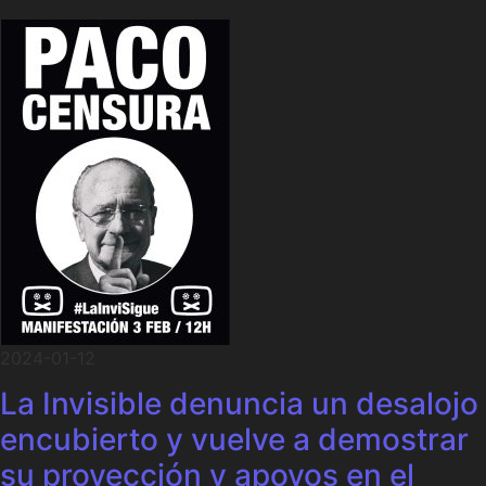
2024-01-12
La Invisible denuncia un desalojo
encubierto y vuelve a demostrar
su proyección y apoyos en el