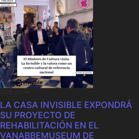
2025-03-14
LA CASA INVISIBLE EXPONDRÁ
SU PROYECTO DE
REHABILITACIÓN EN EL
VANABBEMUSEUM DE