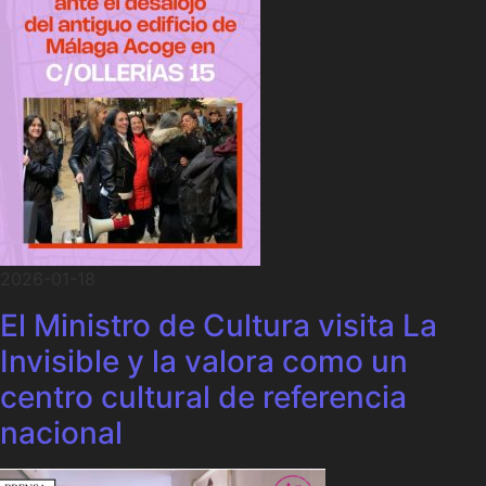
2026-01-18
El Ministro de Cultura visita La
Invisible y la valora como un
centro cultural de referencia
nacional