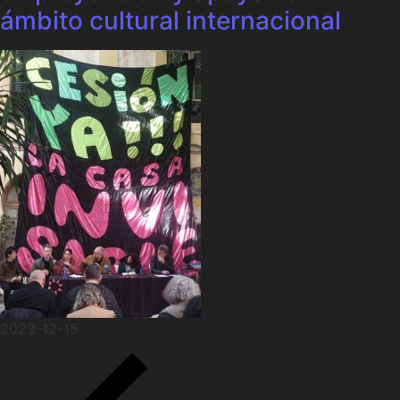
ámbito cultural internacional
2023-12-15