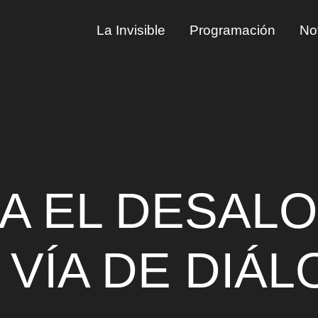
La Invisible
Programación
Not
ZA EL DESALO
 VÍA DE DIÁL