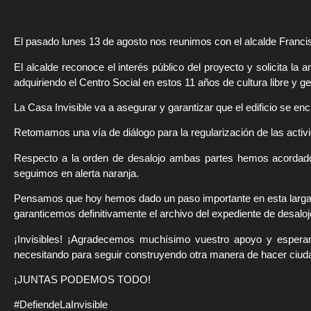
El pasado lunes 13 de agosto nos reunimos con el alcalde Franci
El alcalde reconoce el interés público del proyecto y solicita la 
adquiriendo el Centro Social en estos 11 años de cultura libre y
La Casa Invisible va a asegurar y garantizar que el edificio se e
Retomamos una vía de diálogo para la regularización de las activ
Respecto a la orden de desalojo ambas partes hemos acordado bu
seguimos en alerta naranja.
Pensamos que hoy hemos dado un paso importante en esta larga tr
garanticemos definitivamente el archivo del expediente de desaloj
¡Invisibles! ¡Agradecemos muchísimo vuestro apoyo y espera
necesitando para seguir construyendo otra manera de hacer ciud
¡JUNTAS PODEMOS TODO!
#DefiendeLaInvisible