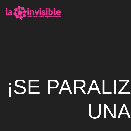
¡SE PARALI
UNA