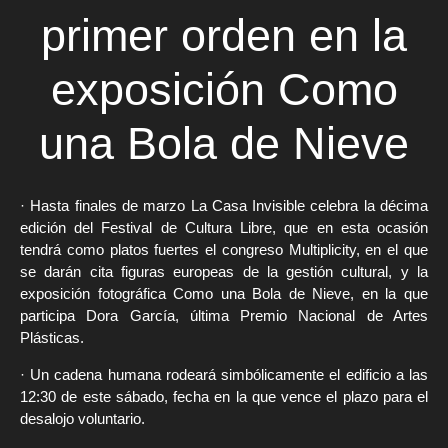
primer orden en la
exposición Como
una Bola de Nieve
· Hasta finales de marzo La Casa Invisible celebra la décima
edición del Festival de Cultura Libre, que en esta ocasión
tendrá como platos fuertes el congreso Multiplicity, en el que
se darán cita figuras europeas de la gestión cultural, y la
exposición fotográfica Como una Bola de Nieve, en la que
participa Dora García, última Premio Nacional de Artes
Plásticas.
· Un cadena humana rodeará simbólicamente el edificio a las
12:30 de este sábado, fecha en la que vence el plazo para el
desalojo voluntario.