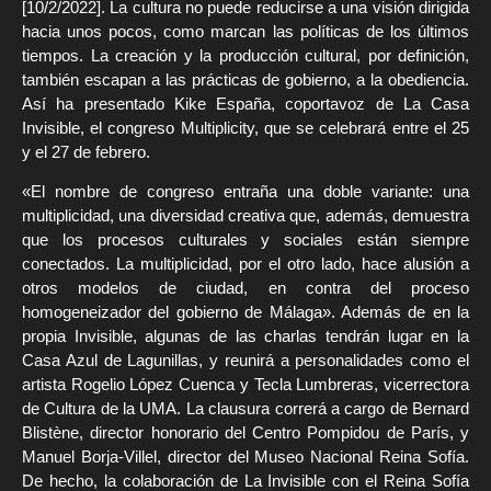
[10/2/2022]. La cultura no puede reducirse a una visión dirigida
hacia unos pocos, como marcan las políticas de los últimos
tiempos. La creación y la producción cultural, por definición,
también escapan a las prácticas de gobierno, a la obediencia.
Así ha presentado Kike España, coportavoz de La Casa
Invisible, el congreso Multiplicity, que se celebrará entre el 25
y el 27 de febrero.
«El nombre de congreso entraña una doble variante: una
multiplicidad, una diversidad creativa que, además, demuestra
que los procesos culturales y sociales están siempre
conectados. La multiplicidad, por el otro lado, hace alusión a
otros modelos de ciudad, en contra del proceso
homogeneizador del gobierno de Málaga». Además de en la
propia Invisible, algunas de las charlas tendrán lugar en la
Casa Azul de Lagunillas, y reunirá a personalidades como el
artista Rogelio López Cuenca y Tecla Lumbreras, vicerrectora
de Cultura de la UMA. La clausura correrá a cargo de Bernard
Blistène, director honorario del Centro Pompidou de París, y
Manuel Borja-Villel, director del Museo Nacional Reina Sofía.
De hecho, la colaboración de La Invisible con el Reina Sofía