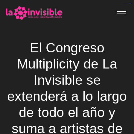
commercialpressuresonland.org
eltiosam.com.mx/sucursales/
lokvirsa.org.pk/book-now/
homejamesglobal.com
jurnal kebidanan aceh
pafiboalemokab.org
www.leon.uml.edu.ni
gethighered.com
situs togel online
sydney night
thepubtheatre
slot gacor hari ini
situs slot gacor
slot gacor hari ini
link slot gacor
maplweb.org
link slot gacor
situs gacor
slot thailand
situs gacor
situs gacor
togel online
togel online
prowlpr.com
situs gacor
situs gacor
situs gacor
togel online
togel online
slot thailand
slot thailand
slot thailand
situs gacor
togel online
togel online
situs gacor
bento4d
situs togel
slot gacor
bento4d
situs togel
bento4d
bento4d
situs togel
bento4d
slot gacor
slot online
situs togel
bento4d
slot online
situs togel
bento4d
slot online
slot online
slot online
link gacor
slot online
slot gacor
slot online
slot gacor
slot online
slot online
slot online
slot gacor
slot online
slot online
slot online
slot gacor
slot gacor
slot online
situs toto
situs toto
situs slot
slot resmi
situs slot
toto togel
toto togel
toto togel
situs toto
situs toto
situs toto
slot resmi
situs toto
situs toto
situs toto
situs toto
situs slot
toto togel
toto togel
toto togel
toto togel
situs slot
slot resmi
toto togel
toto togel
situs slot
situs slot
slot resmi
toto togel
toto togel
situs toto
situs slot
toto togel
situs slot
situs toto
toto togel
toto slot
toto slot
toto slot
toto slot
toto slot
toto slot
toto slot
toto slot
toto slot
toto slot
toto slot
link slot
toto slot
toto slot
toto slot
link slot
toto slot
toto slot
toto slot
link slot
link slot
link slot
toto slot
toto slot
link slot
toto slot
toto slot
toto slot
toto slot
rtp slot
togel
toto
toto
toto
El Congreso
Multiplicity de La
Invisible se
extenderá a lo largo
de todo el año y
suma a artistas de