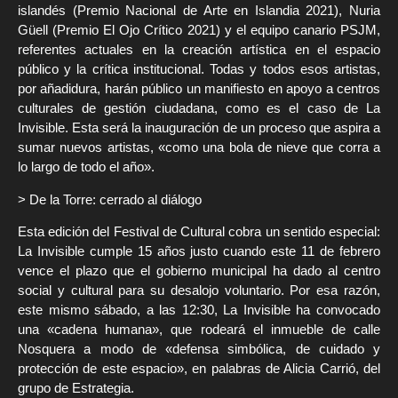
islandés (Premio Nacional de Arte en Islandia 2021), Nuria
Güell (Premio El Ojo Crítico 2021) y el equipo canario PSJM,
referentes actuales en la creación artística en el espacio
público y la crítica institucional. Todas y todos esos artistas,
por añadidura, harán público un manifiesto en apoyo a centros
culturales de gestión ciudadana, como es el caso de La
Invisible. Esta será la inauguración de un proceso que aspira a
sumar nuevos artistas, «como una bola de nieve que corra a
lo largo de todo el año».
> De la Torre: cerrado al diálogo
Esta edición del Festival de Cultural cobra un sentido especial:
La Invisible cumple 15 años justo cuando este 11 de febrero
vence el plazo que el gobierno municipal ha dado al centro
social y cultural para su desalojo voluntario. Por esa razón,
este mismo sábado, a las 12:30, La Invisible ha convocado
una «cadena humana», que rodeará el inmueble de calle
Nosquera a modo de «defensa simbólica, de cuidado y
protección de este espacio», en palabras de Alicia Carrió, del
grupo de Estrategia.