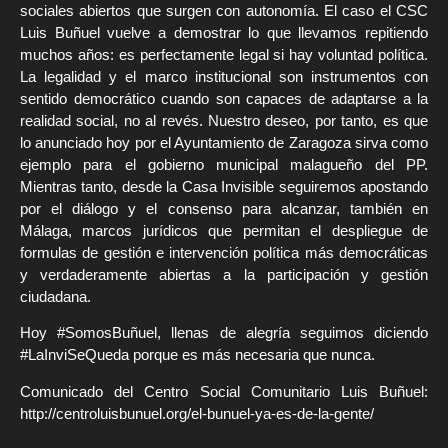
sociales abiertos que surgen con autonomía. El caso el CSC
Luis Buñuel vuelve a demostrar lo que llevamos repitiendo
muchos años: es perfectamente legal si hay voluntad política.
La legalidad y el marco institucional son instrumentos con
sentido democrático cuando son capaces de adaptarse a la
realidad social, no al revés. Nuestro deseo, por tanto, es que
lo anunciado hoy por el Ayuntamiento de Zaragoza sirva como
ejemplo para el gobierno municipal malagueño del PP.
Mientras tanto, desde la Casa Invisible seguiremos apostando
por el diálogo y el consenso para alcanzar, también en
Málaga, marcos jurídicos que permitan el despliegue de
formulas de gestión e intervención política más democráticas
y verdaderamente abiertas a la participación y gestión
ciudadana.
Hoy #SomosBuñuel, llenas de alegría seguimos diciendo
#LaInviSeQueda porque es más necesaria que nunca.
Comunicado del Centro Social Comunitario Luis Buñuel:
http://centroluisbunuel.org/el-bunuel-ya-es-de-la-gente/