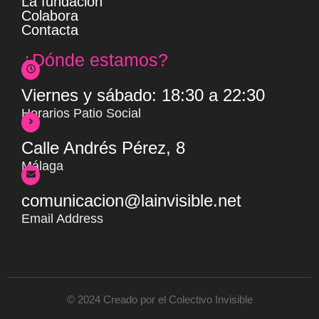
La fundación
Colabora
Contacta
¿Dónde estamos?
Viernes y sábado: 18:30 a 22:30
Horarios Patio Social
Calle Andrés Pérez, 8
Málaga
comunicacion@lainvisible.net
Email Address
© 2024 Creado por el Colectivo Invisible