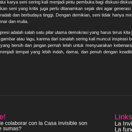
ui karya seni sering kali menjadi pintu pembuka bagi diskusi-disk
kan seni yang kritis juga perlu ditanamkan sejak dini agar gener
adab dan berbudaya tinggi. Dengan demikian, seni tidak hanya men
enar dan mulia.
resi adalah salah satu pilar utama demokrasi yang harus terus ki
mbar atau lagu, karena dari sanalah sering kali muncul inspirasi
 yang bersih dan jangan pernah lelah untuk menyuarakan kebenaran m
menjadi tempat yang lebih indah, damai, dan penuh dengan keadil
e!
Link
e colaborar con la Casa Invisible son
La Invi
te sumas?
La fun