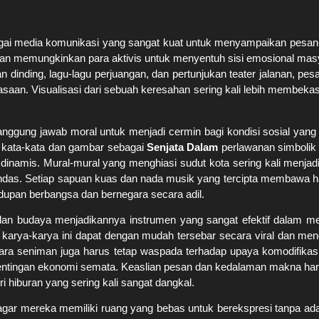
bagai media komunikasi yang sangat kuat untuk menyampaikan pesan
gan memungkinkan para aktivis untuk menyentuh sisi emosional mas
an dinding, lagu-lagu perjuangan, dan pertunjukan teater jalanan, pe
saan. Visualisasi dari sebuah keresahan sering kali lebih membekas 
nggung jawab moral untuk menjadi cermin bagi kondisi sosial yang
n kata-kata dan gambar sebagai
Senjata Dalam
perlawanan simbolik 
dinamis. Mural-mural yang menghiasi sudut kota sering kali menjad
indas. Setiap sapuan kuas dan nada musik yang tercipta membawa ha
upan berbangsa dan bernegara secara adil.
dan budaya menjadikannya instrumen yang sangat efektif dalam mem
al, karya-karya ini dapat dengan mudah tersebar secara viral dan 
ara seniman juga harus tetap waspada terhadap upaya komodifikas
entingan ekonomi semata. Keaslian pesan dan kedalaman makna haru
ri hiburan yang sering kali sangat dangkal.
agar mereka memiliki ruang yang bebas untuk berekspresi tanpa ad