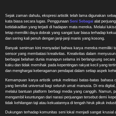
Sejak zaman dahulu, ekspresi artistik telah lama digunakan se
kata biasa secara lugas. Penggunaan
Seni Sebagai
alat perjuan
ketidakadilan yang terjadi di hadapan mata mereka. Melalui lukis
tetap memiliki daya dobrak yang sangat luar biasa terhadap kekua
dan sering kali penuh dengan janji-janji manis yang kosong.
Banyak seniman kini menyadari bahwa karya mereka memiliki ta
sensor yang membatasi kreativitas. Kreativitas dalam menyusu
berbagai belahan dunia manapun selama ini berlangsung secara 
kaku dan tidak memihak pada kepentingan rakyat kecil yang tert
dan menghargai keberagaman pendapat dalam setiap aspek kehid
Kemampuan karya artistik untuk melintasi batas-batas bahasa 
yang bersifat universal bagi seluruh umat manusia. Di era digit
melalui bantuan platform berbagi media yang canggih. Namun, p
mengambil keuntungan dari narasi perjuangan tersebut demi kep
tidak kehilangan taji atau kekuatannya di tengah hiruk pikuk indust
Dukungan terhadap komunitas seni lokal menjadi sangat krusial 