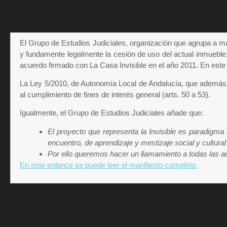
El Grupo de Estudios Judiciales, organización que agrupa a ma
y fundamente legalmente la cesión de uso del actual inmueble.
acuerdo firmado con La Casa Invisible en el año 2011. En est
La Ley 5/2010, de Autonomía Local de Andalucía, que además f
al cumplimiento de fines de interés general (arts. 50 a 53).
Igualmente, el Grupo de Estudios Judiciales añade que:
El proyecto que representa la Invisible es paradigma
encuentro, de aprendizaje y mestizaje social y cultural
Por ello queremos hacer un llamamiento a todas las adm
En este enlance se puede leer el manifiesto completo.