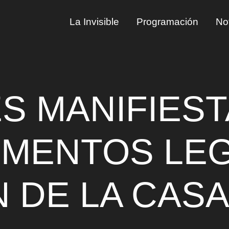
La Invisible
Programación
Not
S MANIFIES
IMENTOS LE
 DE LA CASA