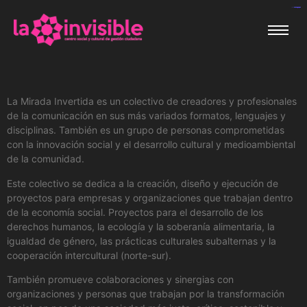
pafiboalemokab.org
bandar toto macau
situs togel online
sydney night
thepubtheatre
situs slot gacor
situs slot gacor
situs slot gacor
situs slot gacor
situs slot gacor
slot gacor hari ini
situs slot gacor
situs slot gacor
situs slot gacor
login bento4d
situs togel resmi
situs slot gacor
situs slot gacor
link bento4d
situs gacor
togel online
slot thailand
situs gacor
situs gacor
situs gacor
toto macau
situs gacor
slot maxwin
slot gacor
situs togel
bento4d
situs togel
togel resmi
slot gacor
situs togel
slot online
slot gacor
slot gacor
slot gacor
situs togel
slot online
slot gacor
slot gacor
link gacor
slot gacor
link gacor
slot gacor
link gacor
link gacor
situs togel
togel resmi
situs togel
situs togel
slot gacor
slot online
slot online
slot gacor
slot online
slot gacor
link gacor
slot online
slot online
situs togel
bento4d
link gacor
situs togel
situs togel
link gacor
slot gacor
slot gacor
link gacor
situs toto
situs slot
toto togel
toto togel
toto togel
toto togel
toto togel
toto togel
toto togel
situs toto
toto togel
situs toto
slot resmi
situs toto
situs toto
toto togel
toto togel
situs toto
situs toto
situs toto
toto togel
situs toto
situs slot
slot resmi
situs slot
slot resmi
toto togel
toto togel
situs toto
situs toto
situs toto
situs toto
toto togel
toto togel
slot resmi
situs slot
situs toto
situs toto
toto togel
toto slot
toto slot
toto slot
toto slot
link slot
toto slot
toto slot
link slot
toto slot
toto slot
link slot
toto slot
toto slot
toto slot
togel
rtp slot
toto
toto
toto
toto
toto
toto
toto
La Mirada Invertida es un colectivo de creadores y profesionales
de la comunicación en sus más variados formatos, lenguajes y
disciplinas. También es un grupo de personas comprometidas
con la innovación social y el desarrollo cultural y medioambiental
de la comunidad.
Este colectivo se dedica a la creación, diseño y ejecución de
proyectos para empresas y organizaciones que trabajan dentro
de la economía social. Proyectos para el desarrollo de los
derechos humanos, la ecología y la soberanía alimentaria, la
igualdad de género, las prácticas culturales subalternas y la
cooperación intercultural (norte-sur).
También promueve colaboraciones y sinergias con
organizaciones y personas que trabajan por la transformación