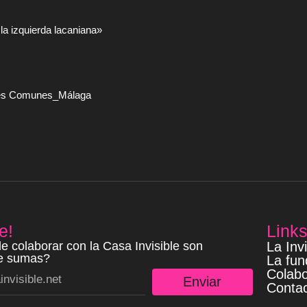
la izquierda lacaniana»
ones Comunes_Málaga
e!
Link
e colaborar con la Casa Invisible son
La Invi
te sumas?
La fun
Colab
Enviar
Conta