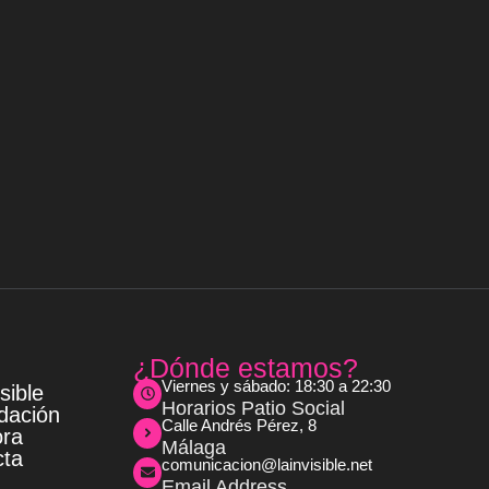
s
¿Dónde estamos?
Viernes y sábado: 18:30 a 22:30
sible
Horarios Patio Social
dación
Calle Andrés Pérez, 8
ora
Málaga
cta
comunicacion@lainvisible.net
Email Address