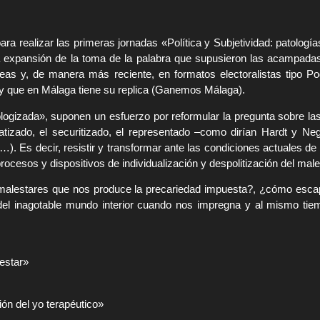
ara realizar las primeras jornadas «Política y Subjetividad: patologí
 expansión de la toma de la palabra que supusieron las acampadas y
eas y, de manera más reciente, en formatos electoralistas tipo P
 que en Málaga tiene su replica (Ganemos Málaga).
ogizada», suponen un esfuerzo por reformular la pregunta sobre las p
tizado, el securitizado, el representado –como dirían Hardt y Neg
do…). Es decir, resistir y transformar ante las condiciones actuales 
cesos y dispositivos de individualización y despolitización del males
alestares que nos produce la precariedad impuesta?, ¿cómo escapam
 del inagotable mundo interior cuando nos impregna y al mismo t
lestar»
ión del yo terapéutico»