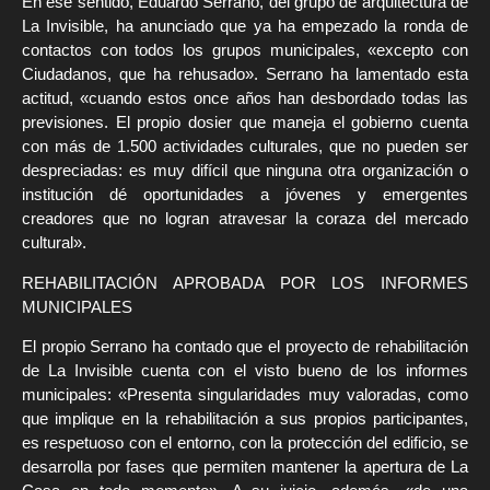
En ese sentido, Eduardo Serrano, del grupo de arquitectura de
La Invisible, ha anunciado que ya ha empezado la ronda de
contactos con todos los grupos municipales, «excepto con
Ciudadanos, que ha rehusado». Serrano ha lamentado esta
actitud, «cuando estos once años han desbordado todas las
previsiones. El propio dosier que maneja el gobierno cuenta
con más de 1.500 actividades culturales, que no pueden ser
despreciadas: es muy difícil que ninguna otra organización o
institución dé oportunidades a jóvenes y emergentes
creadores que no logran atravesar la coraza del mercado
cultural».
REHABILITACIÓN APROBADA POR LOS INFORMES
MUNICIPALES
El propio Serrano ha contado que el proyecto de rehabilitación
de La Invisible cuenta con el visto bueno de los informes
municipales: «Presenta singularidades muy valoradas, como
que implique en la rehabilitación a sus propios participantes,
es respetuoso con el entorno, con la protección del edificio, se
desarrolla por fases que permiten mantener la apertura de La