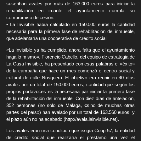
suscriban avales por más de 163.000 euros para iniciar la
rehabilitación en cuanto el ayuntamiento cumpla su
compromiso de cesión.
• La Invisible había calculado en 150.000 euros la cantidad
necesaria para la primera fase de rehabilitación del inmueble,
que adelantaría una cooperativa de crédito social.
«La Invisible ya ha cumplido, ahora falta que el ayuntamiento
haga lo mismo». Florencio Cabello, del equipo de estrategia de
La Casa Invisible, ha presentado con esas palabras el «éxito»
de la campaña que hace un mes comenzó el centro social y
cultural de calle Nosquera. El objetivo era reunir en 40 días
avales por un total de 150.000 euros, cantidad que según los
propios portavoces es la necesaria par iniciar la primera fase
de la rehabilitación del inmueble. Con diez días de antelación,
352 personas (no solo de Málaga, «sino de muchas otras
partes del país») han avalado por un total de 163.560 euros, y
el plazo aún no ha acabado (http://avala.lainvisible.net).
Los avales eran una condición que exigía Coop 57, la entidad
de crédito social que realizaría el préstamo una vez el