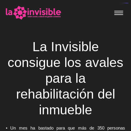
www.ginnimedia.com/about-us/what-we-do
theantiguaguide.com/public
lawrencehealthcenter.com
desaparhorboan.id/listing
measure1.scroll.pub
pafibulelengkab.org
artikel penelitian aceh
situs toto bento4d
hsddonline.com
slot gacor maxwin
idisurabaya.org
sydney night
thepubtheatre
slot gacor hari ini
slot gacor hari ini
slot gacor hari ini
slot gacor hari ini
slot gacor hari ini
slot gacor hari ini
slot gacor hari ini
slot gacor hari ini
slot gacor hari ini
slot gacor hari ini
slot gacor hari ini
slot gacor hari ini
slot gacor hari ini
toto slot gacor
link slot gacor
bandar togel
bandar togel
bandar togel
bandar togel
baselyne.io
bandar togel
link slot gacor
link slot gacor
bandar togel
link slot gacor
link slot gacor
togel online
togel online
togel online
togel online
togel online
togel online
togel online
togel online
togel online
situs gacor
togel online
situs gacor
situs gacor
situs gacor
situs gacor
slot thailand
situs gacor
situs togel
bento4d
bento4d
bento4d
slot gacor
bento4d
situs togel
situs togel
bento4d
slot gacor
slot online
slot online
slot gacor
situs togel
bento4d
slot online
situs togel
slot gacor
situs togel
togel resmi
slot online
slot gacor
slot gacor
link gacor
slot gacor
situs togel
slot gacor
bento4d
slot online
slot gacor
slot gacor
slot gacor
link gacor
situs togel
slot online
slot online
slot gacor
togel resmi
bento4d
slot gacor
toto togel
situs toto
situs slot
situs slot
toto togel
slot resmi
situs toto
toto togel
situs slot
situs toto
situs toto
slot resmi
toto togel
toto togel
toto togel
slot resmi
situs hk
toto togel
situs toto
toto togel
toto togel
slot resmi
toto togel
toto togel
situs slot
link togel
situs toto
slot resmi
toto togel
slot resmi
situs toto
slot resmi
situs toto
toto togel
situs slot
situs slot
slot resmi
slot resmi
toto togel
link togel
situs slot
situs toto
situs toto
slot resmi
situs slot
slot resmi
situs slot
toto slot
toto slot
link slot
toto slot
link slot
toto slot
toto slot
toto slot
toto slot
link slot
toto slot
link slot
toto slot
toto slot
toto slot
toto slot
toto slot
toto slot
toto slot
toto slot
toto slot
toto slot
toto slot
link slot
toto slot
toto slot
toto slot
link slot
toto slot
link slot
link slot
toto slot
toto slot
toto slot
toto slot
toto slot
link slot
toto slot
rtp live
rtp slot
rtp slot
rtp slot
rtp slot
rtp slot
rtp slot
rtp slot
rtp slot
toto
toto
toto
toto
toto
La Invisible
consigue los avales
para la
rehabilitación del
inmueble
• Un mes ha bastado para que más de 350 personas