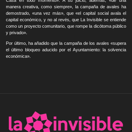
Casa en todo momento». A su juicio, además, «de una
manera creativa, como siempre», la campaña de avales ha
demostrado, «una vez más», que «el capital social avala el
capital económico, y no al revés, que La Invisible se entiende
como un proyecto comunitario, que rompe la dicótoma público
y privado».
Por último, ha añadido que la campaña de los avales «supera
el último bloqueo aducido por el Ayuntamiento: la solvencia
económica».