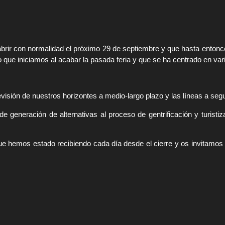
brir con normalidad el próximo 29 de septiembre y que hasta enton
 que iniciamos al acabar la pasada feria y que se ha centrado en var
visión de nuestros horizontes a medio-largo plazo y las líneas a segu
e generación de alternativas al proceso de gentrificación y turistiza
e hemos estado recibiendo cada día desde el cierre y os invitamos 