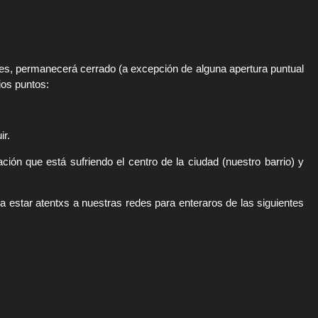
ces, permanecerá cerrado (a excepción de alguna apertura puntual
ios puntos:
ir.
ción que está sufriendo el centro de la ciudad (nuestro barrio) y
a estar atentxs a nuestras redes para enteraros de las siguientes