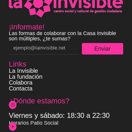
¡Informate!
Las formas de colaborar con la Casa Invisible
son múltiples, ¿te sumas?
Enviar
Links
La Invisible
La fundación
Colabora
Contacta
¿Dónde estamos?
Viernes y sábado: 18:30 a 22:30
Horarios Patio Social