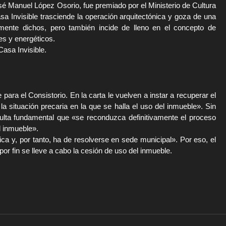
osé Manuel López Osorio, fue premiado por el Ministerio de Cultura
sa Invisible trasciende la operación arquitectónica y goza de una
mente dichos, pero también incide de lleno en el concepto de
es y energéticos.
Casa Invisible.
 para el Consistorio. En la carta le vuelven a instar a recuperar el
 situación precaria en la que se halla el uso del inmueble». Sin
esulta fundamental que «se reconduzca definitivamente el proceso
l inmueble».
ca y, por tanto, ha de resolverse en sede municipal». Por eso, el
r fin se lleve a cabo la cesión de uso del inmueble.