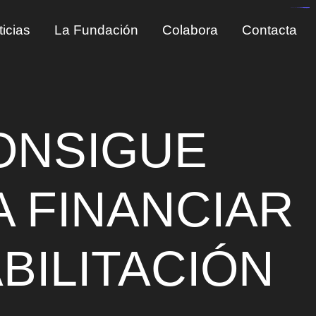
www.ginnimedia.com/about-us/what-we-do
lawrencehealthcenter.com
desaparhorboan.id/listing
pafibulelengkab.org
artikel penelitian aceh
hsddonline.com
sydney night
thepubtheatre
slot gacor hari ini
slot gacor hari ini
slot gacor hari ini
slot gacor hari ini
slot gacor hari ini
situs slot gacor
slot gacor hari ini
slot gacor hari ini
bandar togel
baselyne.io
bandar togel
link slot gacor
bandar togel
library.iihs.co.in
link slot gacor
link slot gacor
bandar togel
bandar togel
bandar togel
bandar togel
togel online
togel online
togel online
togel online
togel online
togel online
togel online
situs gacor
situs gacor
slot thailand
situs togel
bento4d
bento4d
bento4d
slot gacor
bento4d
situs togel
situs togel
slot gacor
bento4d
slot online
link gacor
situs togel
bento4d
bento4d
slot gacor
link gacor
situs togel
slot gacor
togel resmi
bento4d
slot gacor
slot gacor
slot online
slot gacor
slot gacor
slot online
bento4d
slot online
slot online
situs togel
situs togel
slot gacor
toto togel
situs slot
toto togel
slot resmi
situs toto
situs slot
situs toto
toto togel
situs slot
situs toto
toto togel
slot resmi
situs hk
toto togel
situs toto
situs toto
toto togel
toto togel
situs slot
situs toto
slot resmi
situs toto
situs toto
situs slot
situs slot
toto togel
link togel
situs slot
situs toto
situs slot
situs slot
situs slot
link togel
toto slot
toto slot
toto slot
link slot
toto slot
toto slot
toto slot
toto slot
toto slot
toto slot
toto slot
toto slot
toto slot
toto slot
link slot
toto slot
link slot
link slot
link slot
toto slot
toto slot
toto slot
link slot
link slot
toto slot
link slot
toto slot
link slot
rtp live
rtp slot
rtp slot
rtp slot
rtp slot
rtp slot
toto
slot
icias
La Fundación
Colabora
Contacta
CONSIGUE
 FINANCIAR
BILITACIÓN