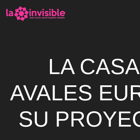
LA CASA
AVALES EU
SU PROYEC