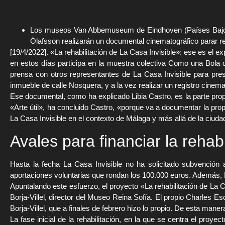
Los museos Van Abbemuseum de Eindhoven (Países Bajos) y e
Ólafsson realizarán un documental cinematográfico parar regi
[19/4/2022]. «La rehabilitación de La Casa Invisible»: ese es el e
en estos días participa en la muestra colectiva Como una Bola d
prensa con otros representantes de La Casa Invisible para prese
inmueble de calle Nosquera, y a la vez realizar un registro cinema
Ese documental, como ha explicado Libia Castro, es la parte propi
«Arte útil», ha concluido Castro, «porque va a documentar la propi
La Casa Invisible en el contexto de Málaga y más allá de la ciudad
Avales para financiar la rehabi
Hasta la fecha La Casa Invisible no ha solicitado subvención 
aportaciones voluntarias que rondan los 100.000 euros. Además, La
Apuntalando este esfuerzo, el proyecto «La rehabilitación de La
Borja-Villel, director del Museo Reina Sofía. El propio Charles Es
Borja-Villel, que a finales de febrero hizo lo propio. De esta mane
La fase inicial de la rehabilitación, en la que se centra el pro