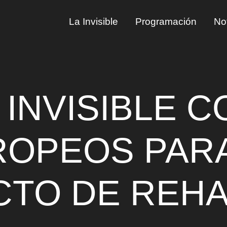
La Invisible
Programación
Not
 INVISIBLE 
ROPEOS PARA
TO DE REHA