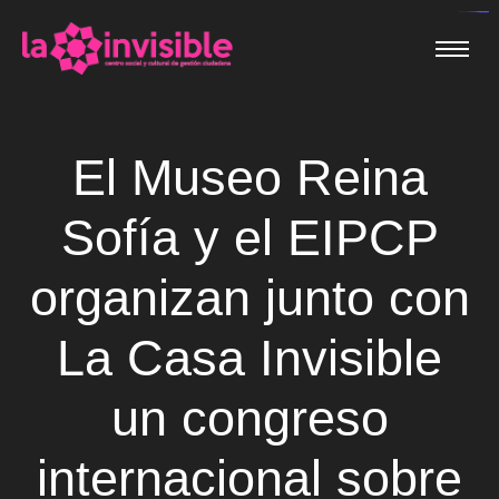
www.ginnimedia.com/about-us/what-we-do
theantiguaguide.com/public
lawrencehealthcenter.com
desaparhorboan.id/listing
measure1.scroll.pub
pafibulelengkab.org
situs toto bento4d
hsddonline.com
slot gacor maxwin
idisurabaya.org
sydney night
thepubtheatre
slot gacor hari ini
slot gacor hari ini
slot gacor hari ini
slot gacor hari ini
slot gacor hari ini
slot gacor hari ini
slot gacor hari ini
slot gacor hari ini
slot gacor hari ini
slot gacor hari ini
slot gacor hari ini
slot gacor hari ini
slot gacor hari ini
toto slot gacor
link slot gacor
bandar togel
bandar togel
bandar togel
bandar togel
baselyne.io
bandar togel
link slot gacor
link slot gacor
bandar togel
link slot gacor
link slot gacor
togel online
togel online
togel online
togel online
togel online
togel online
togel online
togel online
togel online
situs gacor
togel online
situs gacor
situs gacor
situs gacor
situs gacor
slot thailand
situs gacor
situs togel
bento4d
bento4d
bento4d
slot gacor
bento4d
situs togel
situs togel
bento4d
slot gacor
slot online
slot online
slot gacor
situs togel
bento4d
slot online
situs togel
slot gacor
situs togel
togel resmi
slot online
slot gacor
slot gacor
link gacor
slot gacor
situs togel
slot gacor
bento4d
slot online
slot gacor
slot gacor
slot gacor
link gacor
situs togel
slot online
slot online
slot gacor
togel resmi
bento4d
slot gacor
toto togel
situs toto
situs slot
situs slot
toto togel
slot resmi
situs toto
toto togel
situs slot
situs toto
situs toto
slot resmi
toto togel
toto resmi
toto togel
toto togel
slot resmi
situs hk
toto togel
situs toto
toto togel
toto togel
slot resmi
toto togel
toto togel
situs slot
link togel
situs toto
slot resmi
toto togel
slot resmi
situs toto
toto togel
situs toto
toto togel
situs slot
situs slot
slot resmi
slot resmi
toto togel
link togel
situs slot
situs toto
situs toto
situs slot
slot resmi
toto slot
toto slot
link slot
toto slot
link slot
toto slot
toto slot
toto slot
toto slot
link slot
toto slot
link slot
toto slot
toto slot
toto slot
toto slot
toto slot
toto slot
toto slot
toto slot
toto slot
toto slot
toto slot
link slot
toto slot
toto slot
toto slot
link slot
toto slot
link slot
link slot
toto slot
toto slot
toto slot
toto slot
toto slot
link slot
rtp live
rtp slot
rtp slot
rtp slot
rtp slot
rtp slot
rtp slot
rtp slot
rtp slot
rtp slot
rtp slot
toto
toto
toto
toto
toto
El Museo Reina
Sofía y el EIPCP
organizan junto con
La Casa Invisible
un congreso
internacional sobre