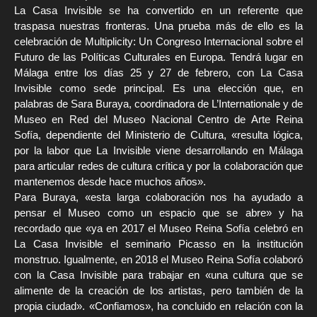
La Casa Invisible se ha convertido en un referente que
traspasa nuestras fronteras. Una prueba más de ello es la
celebración de Multiplicity: Un Congreso Internacional sobre el
Futuro de las Políticas Culturales en Europa. Tendrá lugar en
Málaga entre los días 25 y 27 de febrero, con La Casa
Invisible como sede principal. Es una elección que, en
palabras de Sara Buraya, coordinadora de L’Internationale y de
Museo en Red del Museo Nacional Centro de Arte Reina
Sofía, dependiente del Ministerio de Cultura, «resulta lógica,
por la labor que La Invisible viene desarrollando en Málaga
para articular redes de cultura crítica y por la colaboración que
mantenemos desde hace muchos años».
Para Buraya, «esta larga colaboración nos ha ayudado a
pensar el Museo como un espacio que se abre» y ha
recordado que «ya en 2017 el Museo Reina Sofía celebró en
La Casa Invisible el seminario Picasso en la institución
monstruo. Igualmente, en 2018 el Museo Reina Sofía colaboró
con la Casa Invisible para trabajar en «una cultura que se
alimente de la creación de los artistas, pero también de la
propia ciudad». «Confiamos», ha concluido en relación con la