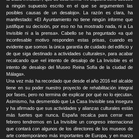
a ningún supuesto escrito en el que se argumenten las
posibles causas de un desalojo». La razón es clara, ha
manifestado: «El Ayuntamiento no tiene ningún informe que
justifique su decisión, por eso no ha mostrado nada, ni a La
Invisible ni a la prensa». Cabello se ha preguntado «a qué
inconfesable motivo responden estas prisas, cuando es
evidente que somos la única garantía de cuidado del edificio y
de que siga destinado a actividades culturales», para acabar
recalcando que «el intento de desalojo de La Invisible es el
intento de desalojo del Museo Reina Sofía de la ciudad de
Málaga».
Una vez más ha recordado que desde el año 2016 «el alcalde
tiene en su poder nuestro proyecto de rehabilitación integral
por fases, pero no termina de explicar por qué no lo ejecuta».
Asimismo, ha desmentido que La Casa Invisible sea insegura
y ha afirmado que sus actividades y alianzas culturales están
más fuertes que nunca. España recalca para cerrar «en
febrero tendremos en La Invisible un congreso internacional
que contará con algunos de los directores de los museos de
arte contemporáneo más importantes de Europa, y en marzo