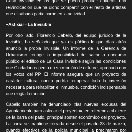
Casa Invisible en los que se pueda producir cultura», una
reivindicación que ha dicho compartir con el resto de artistas
que el sábado participaron en la actividad.
«Asfixiar» La Invisible
Por otro lado, Florencio Cabello, del equipo jurídico de la
Invisible, ha señalado que ya es público lo que días atrás
anunció la propia Invisible. Un informe de la Gerencia de
Urbanismo recoge la imposibilidad de sacar a concurso
público el edifico de La Casa Invisible según las condiciones
que Ciudadanos pedía en su moción de octubre, aprobada con
los votos del PP. El informe asegura que un proyecto de
carácter cultural nunca podría recuperar toda la inversión
necesaria para rehabilitar el inmueble, condición indispensable
que exigía la moción.
Cabello también ha denunciado «las nuevas excusas del
Ayuntamiento para asfixiar el proyecto», en referencia al cierre
de la barra del patio, principal sostén económico del proyecto.
La barra se mantiene cerrada desde el pasado 23 de marzo,
cuando efectivos de la policía municipal la precintaron por