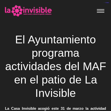
commercialpressuresonland.org
homejamesglobal.com
jurnal kebidanan aceh
pafiboalemokab.org
desasidetapa.id/profil
link alternatif bento4d
gethighered.com
link slot terpercaya
situs togel online
sydney night
thepubtheatre
slot gacor hari ini
slot gacor hari ini
slot gacor hari ini
slot gacor hari ini
situs slot gacor
loop.scroll.pub
link slot gacor
link slot gacor
situs gacor
slot thailand
situs gacor
situs gacor
situs gacor
togel online
togel online
togel online
togel online
prowlpr.com
situs gacor
situs gacor
situs gacor
situs gacor
situs gacor
situs gacor
togel online
situs gacor
situs gacor
slot thailand
slot thailand
bento4d
situs togel
slot gacor
bento4d
bento4d
situs togel
bento4d
bento4d
situs togel
bento4d
slot gacor
situs togel
situs togel
bento4d
link gacor
bento4d
slot gacor
situs togel
situs togel
slot online
link gacor
slot online
situs togel
slot online
slot online
slot online
bento4d
togel resmi
slot online
slot online
slot online
slot online
slot online
link gacor
slot online
slot gacor
slot online
slot online
slot gacor
slot online
slot online
slot online
situs togel
situs togel
slot online
slot gacor
slot online
slot online
slot online
slot gacor
slot online
situs toto
situs toto
situs slot
situs slot
slot resmi
situs slot
toto togel
situs toto
toto togel
situs slot
situs slot
situs toto
toto togel
toto togel
login toto
situs toto
rtp slot live
toto togel
situs toto
toto togel
slot resmi
situs toto
toto togel
situs toto
situs toto
situs slot
situs toto
situs toto
slot resmi
situs toto
situs toto
situs toto
situs slot
situs toto
toto togel
situs toto
toto togel
toto togel
toto togel
situs slot
situs toto
situs slot
slot resmi
toto togel
slot resmi
situs slot
toto togel
situs slot
situs slot
situs toto
slot resmi
toto togel
situs slot
toto togel
situs toto
toto togel
situs slot
slot resmi
toto togel
situs toto
situs slot
situs slot
toto slot
toto slot
link slot
toto slot
toto slot
toto slot
toto slot
toto slot
toto slot
toto slot
toto slot
toto slot
toto slot
toto slot
link slot
toto slot
toto slot
toto slot
toto slot
toto slot
link slot
toto slot
toto slot
toto slot
toto slot
toto slot
toto slot
toto slot
toto slot
link slot
link slot
toto slot
link slot
toto slot
toto slot
link slot
toto slot
link slot
link slot
link slot
toto slot
togel
El Ayuntamiento
programa
actividades del MAF
en el patio de La
Invisible
La Casa Invisible acogió este 31 de marzo la actividad