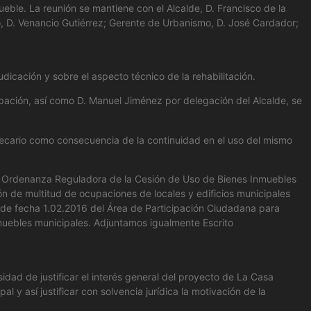
eble. La reunión se mantiene con el Alcalde, D. Francisco de la
, D. Venancio Gutiérrez; Gerente de Urbanismo, D. José Cardador;
dicación y sobre el aspecto técnico de la rehabilitación.
cipación, así como D. Manuel Jiménez por delegación del Alcalde, se
 precario como consecuencia de la continuidad en el uso del mismo
ueva Ordenanza Reguladora de la Cesión de Uso de Bienes Inmuebles
ón de multitud de ocupaciones de locales y edificios municipales
 de fecha 1.02.2016 del Área de Participación Ciudadana para
nmuebles municipales. Adjuntamos igualmente Escrito
idad de justificar el interés general del proyecto de La Casa
l y así justificar con solvencia jurídica la motivación de la