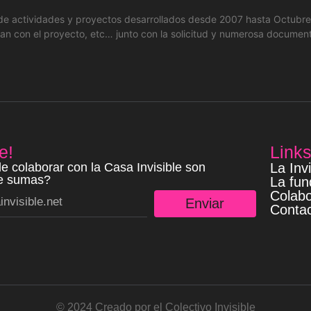
 de actividades y proyectos desarrollados desde 2007 hasta Octubre 
an con el proyecto, etc… junto con la solicitud y numerosa document
e!
Link
e colaborar con la Casa Invisible son
La Invi
te sumas?
La fun
Colab
Enviar
Conta
© 2024 Creado por el Colectivo Invisible