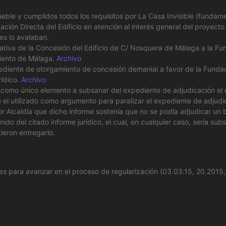
mueble y cumplidos todos los requisitos por La Casa Invisible (fundam
cación Directa del Edificio en atención al interés general del proye
es lo avalaban.
cativa de la Concesión del Edificio de C/ Nosquera de Málaga a la 
miento de Málaga.
Archivo
xpediente de otorgamiento de concesión demanial a favor de la Fund
rídico.
Archivo
e como único elemento a subsanar del expediente de adjudicación el 
 el utilizado como argumento para paralizar el expediente de adjud
 Alcaldía que dicho informe sostenía que no se podía adjudicar un b
ido del citado informe jurídico, el cual, en cualquier caso, sería sub
ieron entregarlo.
ones para avanzar en el proceso de regularización (03.03.15, 20.2015