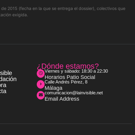
de 2015 (fecha en la que se entrega el dossier), colectivos que
ación exigida.
s
¿Dónde estamos?
Viernes y sábado: 18:30 a 22:30
sible
Horarios Patio Social
dación
Calle Andrés Pérez, 8
ora
Málaga
cta
comunicacion@lainvisible.net
Email Address