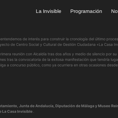
La Invisible
Programación
Not
ntendemos de interés para construir la cronología del último proces
yecto de Centro Social y Cultural de Gestión Ciudadana «La Casa Inv
mera reunión con Alcaldía tras dos años y medio de silencio por su pa
es tras la convocatoria de la exitosa manifestación que tendría luga
salga a concurso público, como ya ocurriera en otras ocasiones desde
ntamiento, Junta de Andalucía, Diputación de Málaga y Museo Reina
e La Casa Invisible
.