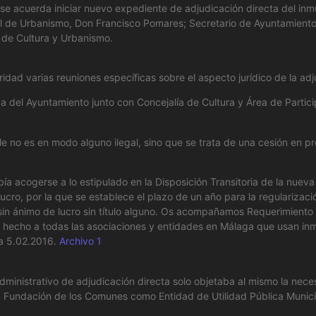
se acuerda iniciar nuevo expediente de adjudicación directa del inmu
al de Urbanismo, Don Francisco Pomares; Secretario de Ayuntamiento
 de Cultura y Urbanismo.
ad varias reuniones específicas sobre el aspecto jurídico de la adju
ica del Ayuntamiento junto con Concejalía de Cultura y Área de Parti
ible no es en modo alguno ilegal, sino que se trata de una cesión en
ebía acogerse a lo estipulado en la Disposición Transitoria de la n
ucro, por la que se establece el plazo de un año para la regularizaci
in ánimo de lucro sin título alguno. Os acompañamos Requerimiento
ha hecho a todas las asociaciones y entidades en Málaga que usan i
a 5.02.2016.
Archivo 1
administrativo de adjudicación directa solo objetaba al mismo la neces
 la Fundación de los Comunes como Entidad de Utilidad Pública Municipa