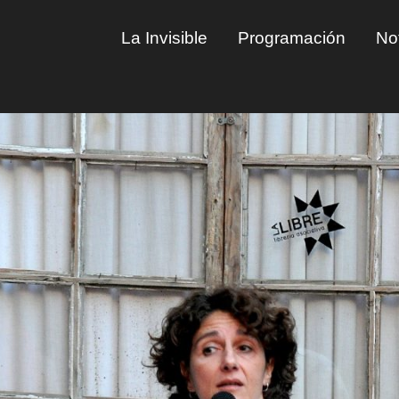
La Invisible
Programación
Not