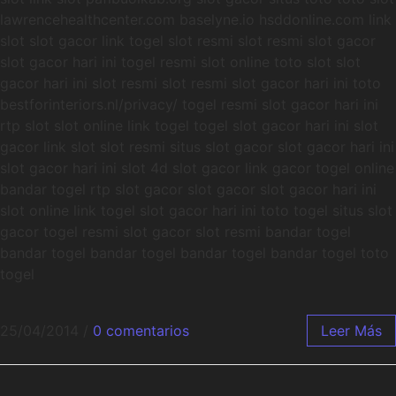
lawrencehealthcenter.com baselyne.io hsddonline.com link
slot slot gacor link togel slot resmi slot resmi slot gacor
slot gacor hari ini togel resmi slot online toto slot slot
gacor hari ini slot resmi slot resmi slot gacor hari ini toto
bestforinteriors.nl/privacy/ togel resmi slot gacor hari ini
rtp slot slot online link togel togel slot gacor hari ini slot
gacor link slot slot resmi situs slot gacor slot gacor hari ini
slot gacor hari ini slot 4d slot gacor link gacor togel online
bandar togel rtp slot gacor slot gacor slot gacor hari ini
slot online link togel slot gacor hari ini toto togel situs slot
gacor togel resmi slot gacor slot resmi bandar togel
bandar togel bandar togel bandar togel bandar togel toto
togel
25/04/2014
/
0 comentarios
Leer Más