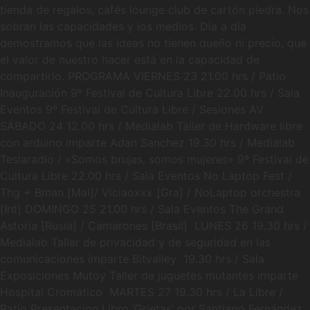
tienda de regalos, cafés lounge club de cartón piedra. Nos
sobran las capacidades y los medios. Día a día
demostramos que las ideas no tienen dueño ni precio, que
el valor de nuestro hacer está en la capacidad de
compartirlo. PROGRAMA VIERNES 23 21.00 hrs / Patio
Inauguración 9º Festival de Cultura Libre 22.00 hrs / Sala
Eventos 9º Festival de Cultura Libre / Sesiones AV
SÁBADO 24 12.00 hrs / Medialab Taller de Hardware libre
con arduino imparte Adan Sanchez 19.30 hrs / Medialab
Teslaradio / «Somos brujas, somos mujeres» 9º Festival de
Cultura Libre 22.00 hrs / Sala Eventos No Laptop Fest /
Thg + Bman [Mal]/ Viciaoxxx [Gra] / NoLaptop orchestra
[Int] DOMINGO 25 21.00 hrs / Sala Eventos The Grand
Astoria [Rusia] / Camarones [Brasil] LUNES 26 19.30 hrs /
Medialab Taller de privacidad y de seguridad en las
comunicaciones imparte Bitvalley 19.30 hrs / Sala
Exposiciones Mutoy Taller de juguetes mutantes imparte
Hospital Cromático MARTES 27 19.30 hrs / La Libre /
Patio Presentacion Libro ‘Grietas’ por Santiago Fernández