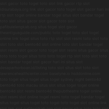
slot gacor toto togel toto slot link gacor rtp slot
idisurabaya.org link slot gacor toto togel slot gacor hari ini
rtp slot togel online bandar togel situs slot bandar togel
toto slot situs gacor slot gacor toto slot
pafibulelengkab.org situs togel slot gacor
theantiguaguide.com/public toto togel toto slot togel
online link togel situs toto rtp slot slot resmi toto slot toto
slot toto slot bento4d slot online toto slot bandar togel
slot resmi slot gacor toto togel slot resmi situs gacor situs
toto toto togel situs toto toto togel rtp slot toto slot toto
slot bandar togel slot gacor hari ini situs slot
desaparhorboan.id/listing toto slot situs slot toto slot
lawrencehealthcenter.com baselyne.io hsddonline.com
toto togel situs togel situs togel sydney night bento4d
bento4d toto macau situs slot situs togel togel online
bento4d slot resmi bento4d thepubtheatre togel online
slot resmi slot online togel resmi toto togel bandar togel
situs togel situs togel toto togel toto togel slot online link
slot link slot pafibuolkab.org slot gacor situs toto toto slot