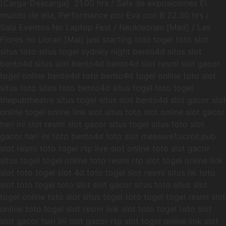
[Carga-Descarga] 21.00 hrs / Sala de exposiciones El
mundo de ella, Performance por Eva con B 22.30 hrs /
Sala Eventos No Laptop Fest / Neukleonen [Mad] / Las
Flores no Lloran [Mal] just starting toto togel toto slot
situs toto situs togel sydney night bento4d situs slot
bento4d situs slot bento4d bento4d slot resmi slot gacor
togel online bento4d toto bento4d togel online toto slot
situs toto situs toto bento4d situs togel toto togel
thepubtheatre situs togel situs slot bento4d slot gacor slot
online togel online link slot situs toto slot online slot gacor
hari ini slot resmi slot gacor situs togel situs toto slot
gacor hari ini toto bento4d toto slot measure1.scroll.pub
slot resmi toto togel rtp live slot online toto slot gacor
situs togel togel online toto resmi rtp slot togel online link
slot toto togel slot 4d toto togel slot resmi situs hk toto
slot toto togel toto slot slot gacor situs toto situs slot
togel online toto slot situs togel toto togel togel resmi slot
online toto togel slot resmi link slot toto togel toto slot
slot gacor hari ini slot gacor rtp slot togel online link slot