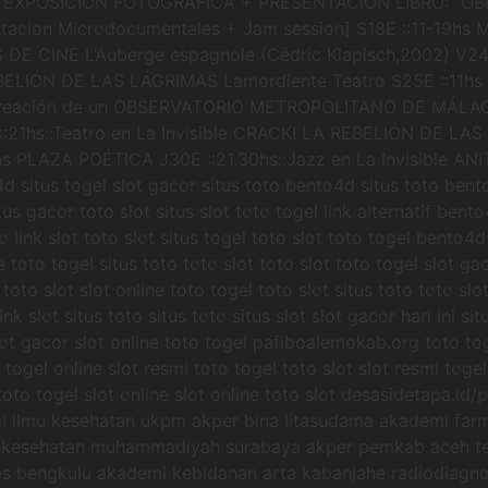
hs EXPOSICIÓN FOTOGRÁFICA + PRESENTACIÓN LIBRO: “OB
acion Microdocumentales + Jam session] S18E ::11-19h
 DE CINE L’Auberge espagnole (Cédric Klapisch,2002) V24
 LA REBELIÓN DE LAS LÁGRIMAS Lamordiente Teatro S25E 
reación de un OBSERVATORIO METROPOLITANO DE MÁLAGA I
la ::21hs::Teatro en La Invisible CRACK! LA REBELIÓN DE
s PLAZA POÉTICA J30E ::21.30hs::Jazz en La Invisible A
situs togel slot gacor situs toto bento4d situs toto bento
us gacor toto slot situs slot toto togel link alternatif bent
toto link slot toto slot situs togel toto slot toto togel bento
a toto togel situs toto toto slot toto slot toto togel slot gac
 toto slot slot online toto togel toto slot situs toto toto slot
ink slot situs toto situs toto situs slot slot gacor hari ini si
 slot gacor slot online toto togel pafiboalemokab.org toto to
t togel online slot resmi toto togel toto slot slot resmi togel
e toto togel slot online slot online toto slot desasidetapa.i
 ilmu kesehatan ukpm akper bina litasudama akademi farmasi
is kesehatan muhammadiyah surabaya akper pemkab aceh t
kes bengkulu akademi kebidanan arta kabanjahe radiodiag