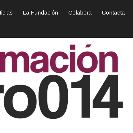
icias
La Fundación
Colabora
Contacta