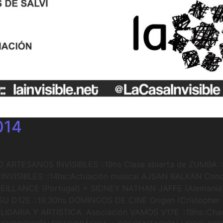
014
RTESANOS INVISIBLES ::19hs Clase abierta de ZUMBA ::2
VISIBLES ::14hs::Actuación musical AJSAN BALKAN Conci
VEILLANCE (Portugal) + SIDNEY NATHAN JAFFE (Alemania)
TSU D12E ::19.30hs DOMINGOS DE CINE Origen (Cristophe
IDARIA Y ARTÍSTICA. Asociación VAMOS V17E ::19hs::C