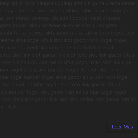
ng stkip citra bangsa kupang stmik triguna utama bekasi
cekaja Cerdas Tani cnbc bandung cnbc jakarta cnbc jogja
n cnn metro conway violation copper field dresses
spres bekasi ekspres bone ekspres cianjur ekspres
mbi fakta jateng fakta jatim fakta kalbar toto togel toto
eatre situs togel situs slot slot gacor toto togel togel
elengkab.org bento4d toto slot situs toto toto slot
tus slot link slot gacor link slot toto slot link gacor situs
slot online toto slot resmi situs gacor toto slot link slot
andar togel slot resmi bandar togel rtp slot slot online
ar togel bandar togel situs gacor situs slot toto togel
el slot gacor bandar togel situs toto link gacor situs togel
online bandar togel slot gacor hari ini bandar togel togel
 slot situs slot gacor link slot slot online slot gacor hari ini
ine link togel
Leer Más