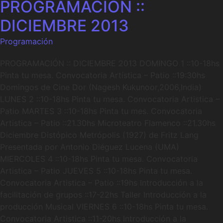
PROGRAMACIÓN ::
DICIEMBRE 2013
Programación
PROGRAMACIÓN :: DICIEMBRE 2013 DOMINGO 1 ::10-18hs
Pinta tu mesa. Convocatoria Artística – Patio ::19:30hs
Domingos de Cine Dor (Nagesh Kukunoor,2006,India)
LUNES 2 ::10-18hs Pinta tu mesa. Convocatoria Artistica –
Patio MARTES 3 ::10-18hs Pinta tu mes. Convocatoria
Artistica – Patio ::21.30hs Microteatro Flamenco ::21.30hs
Diciembre Distópico Metrópolis (1927) de Fritz Lang
Presentada por Antonio Diéguez Lucena (UMA)
MIERCOLES 4 ::10-18hs Pinta tu mesa. Convocatoria
Artistica – Patio JUEVES 5 ::10-18hs Pinta tu mesa.
Convocatoria Artistica – Patio ::19hs Introducción a la
facilitación de grupos ::17-22hs Taller Introducción a la
producción Musical VIERNES 6 ::10-18hs Pinta tu mesa.
Convocatoria Artistica ::11-20hs Introducción a la