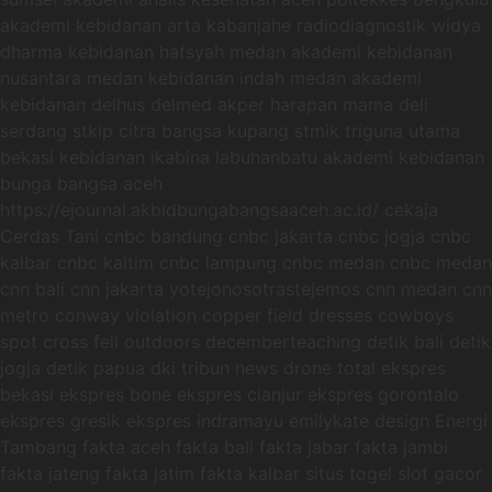
akademi kebidanan arta kabanjahe radiodiagnostik widya
dharma kebidanan hafsyah medan akademi kebidanan
nusantara medan kebidanan indah medan akademi
kebidanan delhus delmed akper harapan mama deli
serdang stkip citra bangsa kupang stmik triguna utama
bekasi kebidanan ikabina labuhanbatu akademi kebidanan
bunga bangsa aceh
https://ejournal.akbidbungabangsaaceh.ac.id/ cekaja
Cerdas Tani cnbc bandung cnbc jakarta cnbc jogja cnbc
kalbar cnbc kaltim cnbc lampung cnbc medan cnbc medan
cnn bali cnn jakarta yotejonosotrastejemos cnn medan cnn
metro conway violation copper field dresses cowboys
spot cross fell outdoors decemberteaching detik bali detik
jogja detik papua dki tribun news drone total ekspres
bekasi ekspres bone ekspres cianjur ekspres gorontalo
ekspres gresik ekspres indramayu emilykate design Energi
Tambang fakta aceh fakta bali fakta jabar fakta jambi
fakta jateng fakta jatim fakta kalbar situs togel slot gacor