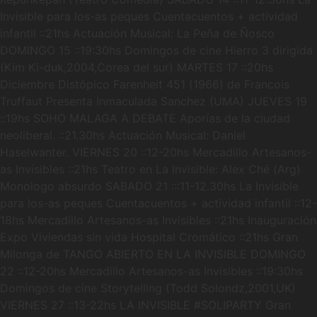
Invisible para los-as peques Cuentacuentos + actividad
infantil ::21hs Actuación Musical: La Peña de Ñosco
DOMINGO 15 ::19:30hs Domingos de cine Hierro 3 dirigida
(Kim Ki-duk,2004,Corea del sur) MARTES 17 ::20hs
Diciembre Distópico Farenheit 451 (1966) de Francois
Truffaut Presenta Inmaculada Sanchez (UMA) JUEVES 19
::19hs SOHO MALAGA A DEBATE Aporías de la ciudad
neoliberal. ::21.30hs Actuación Musical: Daniel
Haselwanter. VIERNES 20 ::12-20hs Mercadillo Artesanos-
as Invisibles ::21hs Teatro en La Invisible: Alex Ché (Arg)
Monologo absurdo SABADO 21 :::11-12.30hs La Invisible
para los-as peques Cuentacuentos + actividad infantil ::12-
18hs Mercadillo Artesanos-as Invisibles ::21hs Inauguración
Expo Viviendas sin vida Hospital Cromático ::21hs Gran
Milonga de TANGO ABIERTO EN LA INVISIBLE DOMINGO
22 ::12-20hs Mercadillo Artesanos-as Invisibles ::19:30hs
Domingos de cine Storytelling (Todd Solondz,2001,UK)
VIERNES 27 ::13-22hs LA INVISIBLE #SOLIPARTY Gran