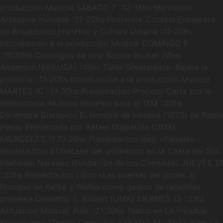
producción Musical SABADO 7 ::12-18hs Mercadillo
Artesanía Invisible ::17-22hs Footwork Contest:Encuentro
de Breakdance,Hip-Hop y Cultura Urbana ::11-20hs
Introducción a la producción Musical DOMINGO 8
::19:30hs Domingos de cine Bootle Rocket (Wes
Anderson,1996,USA) ::18hs Taller Greenpeace: Bajate la
potencia ::11-20hs Introducción a la producción Musical
MARTES 10 ::19.00hs Presentacion Proceso Carta por la
democracia. Nuevos desafios para el 15M ::20hs
Diciembre Distópico El hombre de mimbre (1973) de Robin
Hardy Presentada por Rafael Malpatida (UMA)
MIERCOLES 11 19.30hs Presentacion libro «Paisajes
devastados» El fracaso del urbanismo en la Costa del Sol.
Ildefonso Narvaez (Fundación de los Comunes) JUEVES 12
::20hs Presentacion Libro «Las puertas del poder. El
Proceso de Kafka y Welles como gestos de rebeldía»
presenta Demetrio E. Brisset (UMA) VIERNES 13 ::21hs
Actuación Musical: Folk ::21:30hs Teatro en La Invisible:
Kepunkepan (Teatro Comedia) SABADO 14 ::11-12.30hs La