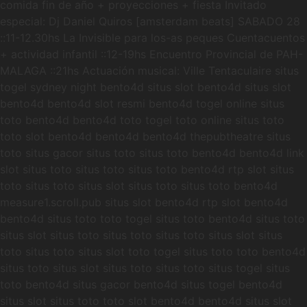
comida fin de año + proyecciones + fiesta Invitado
especial: Dj Daniel Quiros [amsterdam beats] SABADO 28
::11-12.30hs La Invisible para los-as peques Cuentacuentos
+ actividad infantil ::12-19hs Encuentro Provincial de PAH-
MALAGA ::21hs Actuación musical: Ville Tentaculaire situs
togel sydney night bento4d situs slot bento4d situs slot
bento4d bento4d slot resmi bento4d togel online situs
toto bento4d bento4d toto togel toto online situs toto
toto slot bento4d bento4d bento4d thepubtheatre situs
toto situs gacor situs toto situs toto bento4d bento4d link
slot situs toto situs toto situs toto bento4d rtp slot situs
toto situs toto situs slot situs toto situs toto bento4d
measure1.scroll.pub situs slot bento4d rtp slot bento4d
bento4d situs toto toto togel situs toto bento4d situs toto
situs slot situs toto situs toto situs toto situs slot situs
toto situs toto situs slot toto togel situs toto toto bento4d
situs toto situs slot situs toto situs toto situs togel situs
toto bento4d situs gacor bento4d situs togel bento4d
situs slot situs toto toto slot bento4d bento4d situs slot