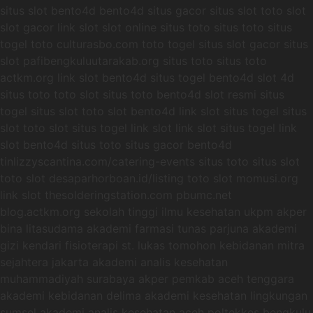
situs slot bento4d bento4d situs gacor situs slot toto slot
slot gacor link slot slot online situs toto situs toto situs
togel toto culturasbo.com toto togel situs slot gacor situs
slot pafibengkuluutarakab.org situs toto situs toto
actkm.org link slot bento4d situs togel bento4d slot 4d
situs toto toto slot situs toto bento4d slot resmi situs
togel situs slot toto slot bento4d link slot situs togel situs
slot toto slot situs togel link slot link slot situs togel link
slot bento4d situs toto situs gacor bento4d
tinlizzyscantina.com/catering-events situs toto situs slot
toto slot desaparhorboan.id/listing toto slot momusi.org
link slot thesolderingstation.com pbumc.net
blog.actkm.org sekolah tinggi ilmu kesehatan ukpm akper
bina litasudama akademi farmasi tunas parjuna akademi
gizi kendari fisioterapi st. lukas tomohon kebidanan mitra
sejahtera jakarta akademi analis kesehatan
muhammadiyah surabaya akper pemkab aceh tenggara
akademi kebidanan delima akademi kesehatan lingkungan
sumsel akademi analis kesehatan aceh poltekkes bengkulu