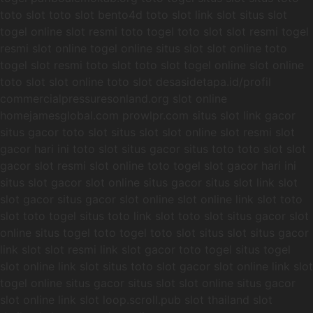
toto slot toto slot bento4d toto slot link slot situs slot
togel online slot resmi toto togel toto slot slot resmi togel
resmi slot online togel online situs slot slot online toto
togel slot resmi toto slot toto slot togel online slot online
toto slot slot online toto slot desasidetapa.id/profil
commercialpressuresonland.org slot online
homejamesglobal.com prowlpr.com situs slot link gacor
situs gacor toto slot situs slot slot online slot resmi slot
gacor hari ini toto slot situs gacor situs toto toto slot slot
gacor slot resmi slot online toto togel slot gacor hari ini
situs slot gacor slot online situs gacor situs slot link slot
slot gacor situs gacor slot online slot online link slot toto
slot toto togel situs toto link slot toto slot situs gacor slot
online situs togel toto togel toto slot situs slot situs gacor
link slot slot resmi link slot gacor toto togel situs togel
slot online link slot situs toto slot gacor slot online link slot
togel online situs gacor situs slot slot online situs gacor
slot online link slot loop.scroll.pub slot thailand slot