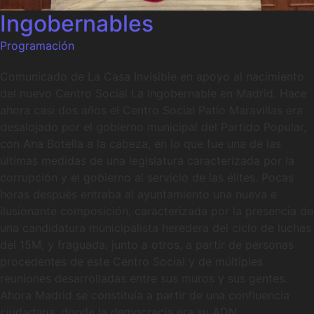
Ingobernables
Programación
Comunicado de La Casa Invisible en apoyo al nacimiento
del nuevo Centro Social La Ingobernable en Madrid. Hace
ahora casi dos años el Centro Social Patio Maravillas era
desalojado por el gobierno municipal del Partido Popular,
con Ana Botella a la cabeza, en lo que fue una de las
últimas medidas de una legislatura caracterizada por la
corrupción y el gobierno al servicio de las élites. Pocas
horas después entraba al ayuntamiento una nueva e
ilusionante composición, caracterizada por la presencia de
una candidatura municipalista heredera del ciclo de luchas
del 15M, y fraguada, junto a otros, a partir de personas
procedentes de este Centro Social y de múltiples
reuniones desarrolladas entre sus muros y sus gentes.
Ahora Madrid se constituía a partir de una confluencia
ciudadana, donde la democracia era su ADN