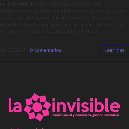
majalah.lldikti4.id situs slot situs slot situs slot
www.cao.org.ar www.promhotelsriccione.it situs toto situs
gacor situs slot gacor situs slot toto slot situs toto
www.blackbrooks.co.uk/pricing link gacor situs slot situs
slot situs slot situs slot gacor situs toto toto
30/05/2017
/
0 comentarios
Leer Más