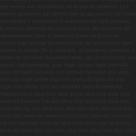
que hemos sido expulsadas, en la que no cabemos. Los
nuevos gobiernos del cambio han de aprovechar, de forma
coordinada y respetando la autonomía de cada proceso,
la inmensa potencia de estas prácticas. No podemos ser
representadas, pero si podemos poner en prácticas
formas más amplias de democracia, de intervención para
habitar la ciudad. De lo contrario, si olvidan su mandato, si
tratan de gobernar desobedeciendo, les recordaremos que
somos ingobernables. situs togel sydney night bento4d
situs slot bento4d situs slot bento4d bento4d slot resmi
bento4d togel online situs toto bento4d bento4d toto
togel toto online toto slot bento4d bento4d bento4d
thepubtheatre situs toto situs gacor situs toto situs toto
bento4d bento4d link slot situs toto situs toto situs toto
situs toto rtp slot situs toto situs toto situs slot situs toto
situs toto bento4d measure1.scroll.pub situs slot bento4d
rtp slot bento4d bento4d situs toto toto togel situs toto
bento4d situs toto situs slot situs toto situs toto situs toto