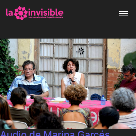
Audio de Marina Garcés