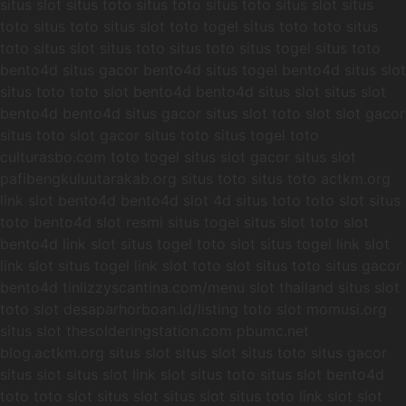
situs slot situs toto situs toto situs toto situs slot situs
toto situs toto situs slot toto togel situs toto toto situs
toto situs slot situs toto situs toto situs togel situs toto
bento4d situs gacor bento4d situs togel bento4d situs slot
situs toto toto slot bento4d bento4d situs slot situs slot
bento4d bento4d situs gacor situs slot toto slot slot gacor
situs toto slot gacor situs toto situs togel toto
culturasbo.com toto togel situs slot gacor situs slot
pafibengkuluutarakab.org situs toto situs toto actkm.org
link slot bento4d bento4d slot 4d situs toto toto slot situs
toto bento4d slot resmi situs togel situs slot toto slot
bento4d link slot situs togel toto slot situs togel link slot
link slot situs togel link slot toto slot situs toto situs gacor
bento4d tinlizzyscantina.com/menu slot thailand situs slot
toto slot desaparhorboan.id/listing toto slot momusi.org
situs slot thesolderingstation.com pbumc.net
blog.actkm.org situs slot situs slot situs toto situs gacor
situs slot situs slot link slot situs toto situs slot bento4d
toto toto slot situs slot situs slot situs toto link slot slot