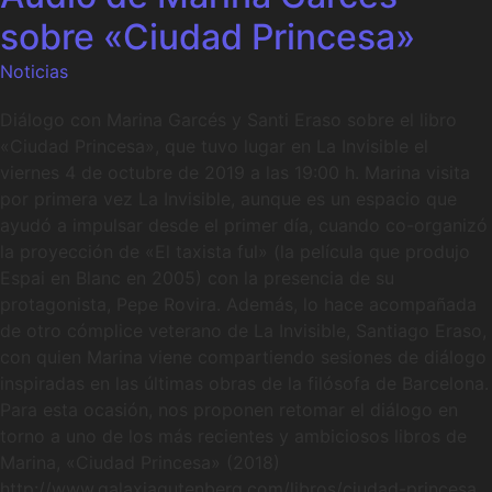
sobre «Ciudad Princesa»
Noticias
Diálogo con Marina Garcés y Santi Eraso sobre el libro
«Ciudad Princesa», que tuvo lugar en La Invisible el
viernes 4 de octubre de 2019 a las 19:00 h. Marina visita
por primera vez La Invisible, aunque es un espacio que
ayudó a impulsar desde el primer día, cuando co-organizó
la proyección de «El taxista ful» (la película que produjo
Espai en Blanc en 2005) con la presencia de su
protagonista, Pepe Rovira. Además, lo hace acompañada
de otro cómplice veterano de La Invisible, Santiago Eraso,
con quien Marina viene compartiendo sesiones de diálogo
inspiradas en las últimas obras de la filósofa de Barcelona.
Para esta ocasión, nos proponen retomar el diálogo en
torno a uno de los más recientes y ambiciosos libros de
Marina, «Ciudad Princesa» (2018)
http://www.galaxiagutenberg.com/libros/ciudad-princesa