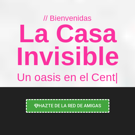
// Bienvenidas
La Casa
Invisible
U
n
o
a
s
i
s
e
n
e
l
C
e
n
t
r
o
d
e
|
HAZTE DE LA RED DE AMIGAS