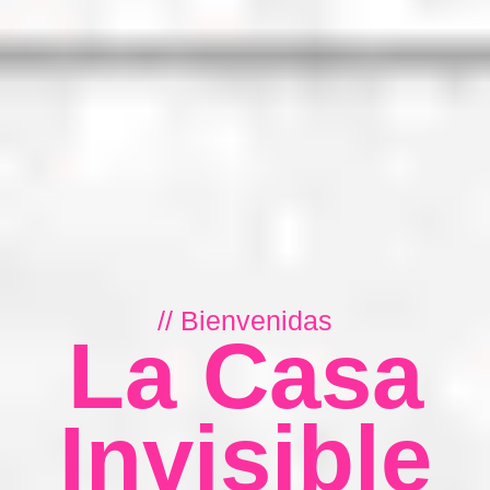
// Bienvenidas
La Casa
Invisible
U
n
o
a
s
i
s
e
n
e
l
C
e
n
t
r
o
d
e